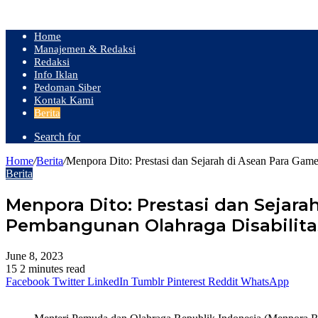
Home
Manajemen & Redaksi
Redaksi
Info Iklan
Pedoman Siber
Kontak Kami
Berita
Search for
Home
/
Berita
/
Menpora Dito: Prestasi dan Sejarah di Asean Para Gam
Berita
Menpora Dito: Prestasi dan Sejar
Pembangunan Olahraga Disabilita
June 8, 2023
15
2 minutes read
Facebook
Twitter
LinkedIn
Tumblr
Pinterest
Reddit
WhatsApp