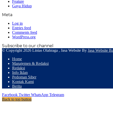
Feature
Gaya Hidup
Meta
Log in
Entries feed
Comments feed
WordPress.org
Subscribe to our channel
© Copyright 2026 Lintas Olahraga , Jasa Website By
Jasa Website B
Home
Manajemen & Redaksi
Redaksi
Info Iklan
Pedoman Siber
Kontak Kami
Berita
Facebook
Twitter
WhatsApp
Telegram
Back to top button