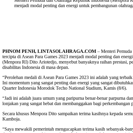
Menteri Pemuda dan Olahraga Republik Indonesia (Menpora RI)
menjadi modal penting dan energi untuk pembangunan olahraga 
PHNOM PENH, LINTASOLAHRAGA.COM
– Menteri Pemuda d
tercipta di Asean Para Games 2023 menjadi modal penting dan energ
(Menpora RI) Dito Ariotedjo, menyebut banyaknya raihan prestasi, 
disabilitas Indonesia di masa depan.
“Perolehan medali di Asean Para Games 2023 ini adalah yang terbaik
Ini momentum yang sangat penting dan energi yang sangat dibutuhkan
Quarter Indonesia Morodok Techo National Stadium, Kamis (8/6).
“Jadi ini adalah juara umum yang paripurna benar-benar parpurna dan
lonjakan yang sangat hebat dan membanggakan bagi perkembangan p
Secara khusus Menpora Dito sampaikan terima kasihnya kepada semu
Kamboja.
“Saya mewakili pemerintah mengucapkan terima kasih sebanyak-bany