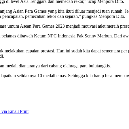
gi di level Asia Tenggara dan memecah rekor,” ucap Menpora Dito.
njang Asian Para Games yang kita ikuti diluar menjadi tuan rumah. Ja
-pencapaian, pemecahan rekor dan sejarah,” pungkas Menpora Dito.
ra umum Asean Para Games 2023 menjadi motivasi atlet meraih presta
 saat pelatnas dibawah Ketum NPC Indonesia Pak Senny Marbun. Dari aw
yak melakukan capaian prestasi. Hari ini sudah kita dapat sementara p
di.
n medali diantaranya dari cabang olahraga para bulutangkis.
dapatkan setidaknya 10 medali emas. Sehingga kita harap bisa memba
 via Email
Print