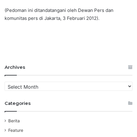
(Pedoman ini ditandatangani oleh Dewan Pers dan
komunitas pers di Jakarta, 3 Februari 2012).
Archives
A
r
c
Categories
h
i
v
Berita
e
s
Feature