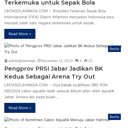
Terkemuka untuk Sepak Bola
LINTASOLAHRAGA.COM – Presiden Federasi Sepak Bola
Internasional (FIFA) Gianni Infantino menyebut Indonesia bisa
menjadi salah satu negara terkemuka untuk sepak…
Read More »
Berita
admin@olahraga
November 12, 2023
4
25
Pengprov PRSI Jabar Jadikan BK
Kedua Sebagai Arena Try Out
LINTASOLAHRAGA.COM – Dua babak kualifikasi (BK) PON
XXI/2024 cabor aquatik telah selesai diikuiti atlet-atlet aquatik
Jabar. Antara lain pada bulan…
Read More »
Berita