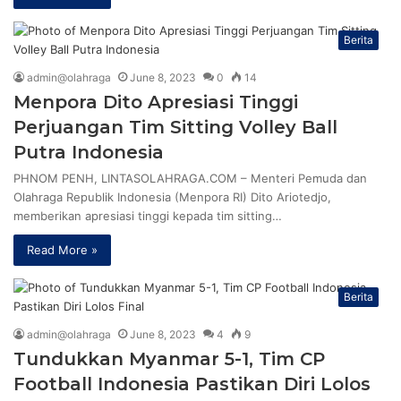
Berita
admin@olahraga
June 8, 2023
0
14
Menpora Dito Apresiasi Tinggi
Perjuangan Tim Sitting Volley Ball
Putra Indonesia
PHNOM PENH, LINTASOLAHRAGA.COM – Menteri Pemuda dan
Olahraga Republik Indonesia (Menpora RI) Dito Ariotedjo,
memberikan apresiasi tinggi kepada tim sitting…
Read More »
Berita
admin@olahraga
June 8, 2023
4
9
Tundukkan Myanmar 5-1, Tim CP
Football Indonesia Pastikan Diri Lolos