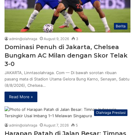
Berita
admin@olahraga
August 9, 2026
3
Dominasi Penuh di Jakarta, Chelsea
Bungkam AC Milan dengan Skor Telak
3-0
JAKARTA, Linntasolahraga. Com — Di bawah sorotan ribuan
pasang mata di Stadion Utama Gelora Bung Karno, Senayan, Sabtu
(8/8/2026), Chelsea…
Read More »
Olahraga Prestasi
admin@olahraga
August 7, 2026
5
Harapan Patah di Jalan Besar: Timnas