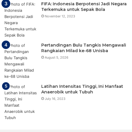
FIFA: Indonesia Berpotensi Jadi Negara
Terkemuka untuk Sepak Bola
November 12, 2023
Pertandingan Bulu Tangkis Mengawali
Rangkaian Milad ke-68 Unisba
August 5, 2026
Latihan Intensitas Tinggi, Ini Manfaat
Anaerobik untuk Tubuh
July 16, 2023