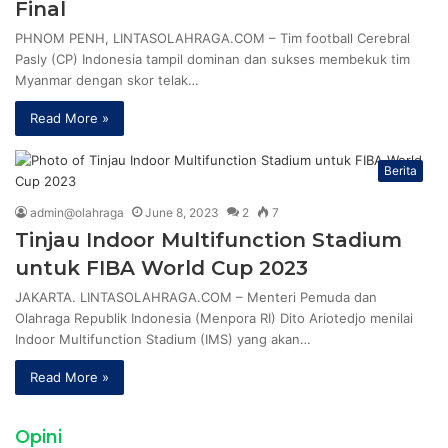
Final
PHNOM PENH, LINTASOLAHRAGA.COM – Tim football Cerebral
Pasly (CP) Indonesia tampil dominan dan sukses membekuk tim
Myanmar dengan skor telak…
Read More »
Berita
admin@olahraga
June 8, 2023
2
7
Tinjau Indoor Multifunction Stadium
untuk FIBA World Cup 2023
JAKARTA. LINTASOLAHRAGA.COM – Menteri Pemuda dan
Olahraga Republik Indonesia (Menpora RI) Dito Ariotedjo menilai
Indoor Multifunction Stadium (IMS) yang akan…
Read More »
Opini