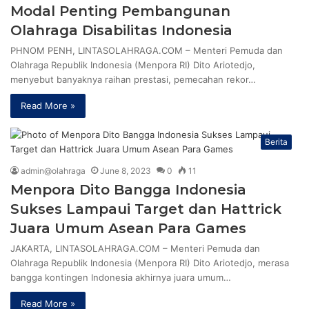
Modal Penting Pembangunan
Olahraga Disabilitas Indonesia
PHNOM PENH, LINTASOLAHRAGA.COM – Menteri Pemuda dan
Olahraga Republik Indonesia (Menpora RI) Dito Ariotedjo,
menyebut banyaknya raihan prestasi, pemecahan rekor…
Read More »
Berita
admin@olahraga
June 8, 2023
0
11
Menpora Dito Bangga Indonesia
Sukses Lampaui Target dan Hattrick
Juara Umum Asean Para Games
JAKARTA, LINTASOLAHRAGA.COM – Menteri Pemuda dan
Olahraga Republik Indonesia (Menpora RI) Dito Ariotedjo, merasa
bangga kontingen Indonesia akhirnya juara umum…
Read More »