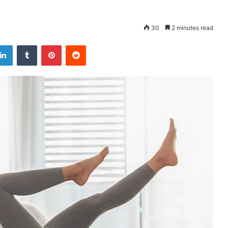
30
2 minutes read
LinkedIn
Tumblr
Pinterest
Reddit