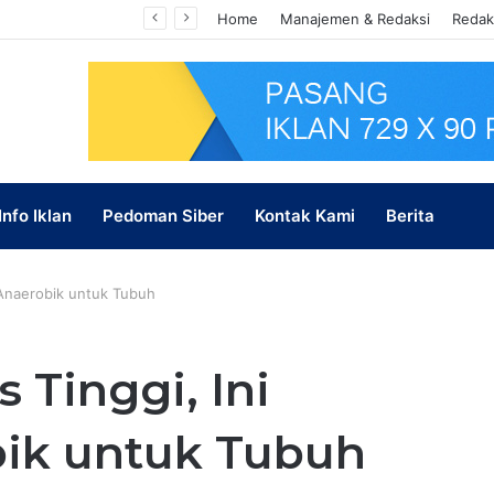
Karate Unisba Berjaya di Korea, Raih 5 Emas, 1 Perak, dan Juara Umum II
Home
Manajemen & Redaksi
Redak
Info Iklan
Pedoman Siber
Kontak Kami
Berita
t Anaerobik untuk Tubuh
s Tinggi, Ini
ik untuk Tubuh