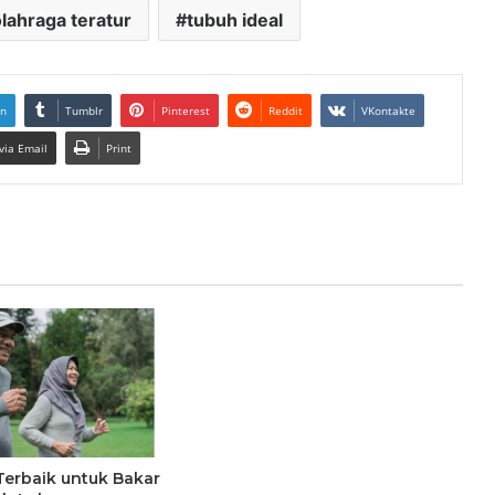
lahraga teratur
tubuh ideal
In
Tumblr
Pinterest
Reddit
VKontakte
via Email
Print
Terbaik untuk Bakar