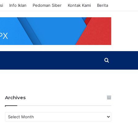
si
Info Iklan
Pedoman Siber
Kontak Kami
Berita
Search
for
Archives
A
r
c
h