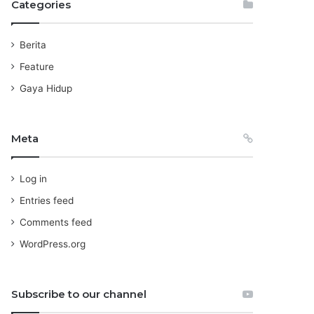
Categories
i
v
e
Berita
s
Feature
Gaya Hidup
Meta
Log in
Entries feed
Comments feed
WordPress.org
Subscribe to our channel