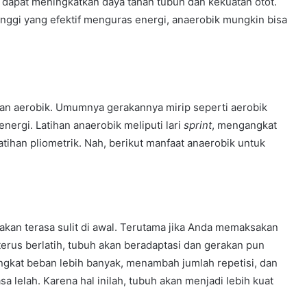
ru dapat meningkatkan daya tahan tubuh dan kekuatan otot.
tinggi yang efektif menguras energi, anaerobik mungkin bisa
ihan aerobik. Umumnya gerakannya mirip seperti aerobik
nergi. Latihan anaerobik meliputi lari
sprint
, mengangkat
 latihan pliometrik. Nah, berikut manfaat anaerobik untuk
akan terasa sulit di awal. Terutama jika Anda memaksakan
terus berlatih, tubuh akan beradaptasi dan gerakan pun
gkat beban lebih banyak, menambah jumlah repetisi, dan
 lelah. Karena hal inilah, tubuh akan menjadi lebih kuat